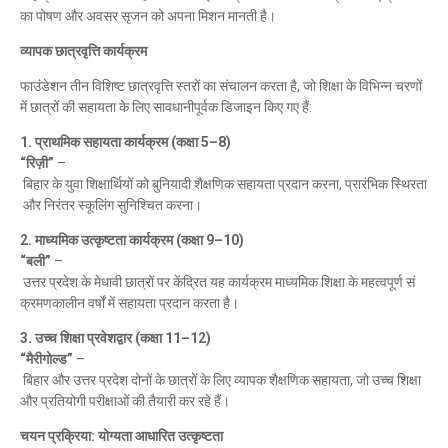
का
पोषण
और
अवसर
सृजन
को
अपना
मिशन
मानती
है।
व्यापक
छात्रवृत्ति
कार्यक्रम
फाउंडेशन
तीन
विशिष्ट
छात्रवृत्ति
स्तरों
का
संचालन
करता
है
,
जो
शिक्षा
के
विभिन्न
चरणों
में
छात्रों
की
सहायता
के
लिए
सावधानीपूर्वक
डिजाइन
किए
गए
हैं
:
1.
प्राथमिक
सहायता
कार्यक्रम
(
कक्षा
5–8)
“
रिज़ी
”
–
बिहार
के
युवा
शिक्षार्थियों
को
बुनियादी
शैक्षणिक
सहायता
प्रदान
करना
,
प्रारंभिक
स्थिरता
और
निरंतर
स्कूलिंग
सुनिश्चित
करना।
2.
माध्यमिक
उत्कृष्टता
कार्यक्रम
(
कक्षा
9–10)
“
बली
”
–
उत्तर
प्रदेश
के
मेधावी
छात्रों
पर
केंद्रित
यह
कार्यक्रम
माध्यमिक
शिक्षा
के
महत्वपूर्ण
सं
क्रमणकालीन
वर्षों
में
सहायता
प्रदान
करता
है।
3.
उच्च
शिक्षा
प्रवेशद्वार
(
कक्षा
11–12)
“
मैरीगोल्ड
”
–
बिहार
और
उत्तर
प्रदेश
दोनों
के
छात्रों
के
लिए
व्यापक
शैक्षणिक
सहायता
,
जो
उच्च
शिक्षा
और
प्रतियोगी
परीक्षाओं
की
तैयारी
कर
रहे
हैं।
चयन
प्रक्रिया
:
योग्यता
आधारित
उत्कृष्टता