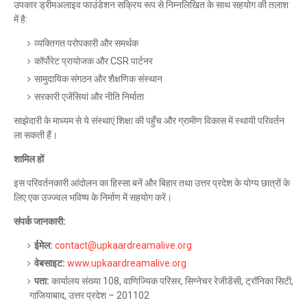
उपकार
ड्रीमअलाइव
फाउंडेशन
सक्रिय
रूप
से
निम्नलिखित
के
साथ
सहयोग
की
तलाश
में
है
:
व्यक्तिगत
परोपकारी
और
समर्थक
कॉर्पोरेट
प्रायोजक
और
CSR
पार्टनर
सामुदायिक
संगठन
और
शैक्षणिक
संस्थान
सरकारी
एजेंसियां
और
नीति
निर्माता
साझेदारी
के
माध्यम
से
ये
संस्थाएं
शिक्षा
की
पहुँच
और
ग्रामीण
विकास
में
स्थायी
परिवर्तन
ला
सकती
हैं।
शामिल
हों
इस
परिवर्तनकारी
आंदोलन
का
हिस्सा
बनें
और
बिहार
तथा
उत्तर
प्रदेश
के
योग्य
छात्रों
के
लिए
एक
उज्ज्वल
भविष्य
के
निर्माण
में
सहयोग
करें।
संपर्क
जानकारी
:
ईमेल
:
contact@upkaardreamalive.org
वेबसाइट
:
www.upkaardreamalive.org
पता
:
कार्यालय
संख्या
108,
वाणिज्यिक
परिसर
,
सिग्नेचर
रेजीडेंसी
,
ट्रॉनिका
सिटी
,
गाजियाबाद
,
उत्तर
प्रदेश
– 201102