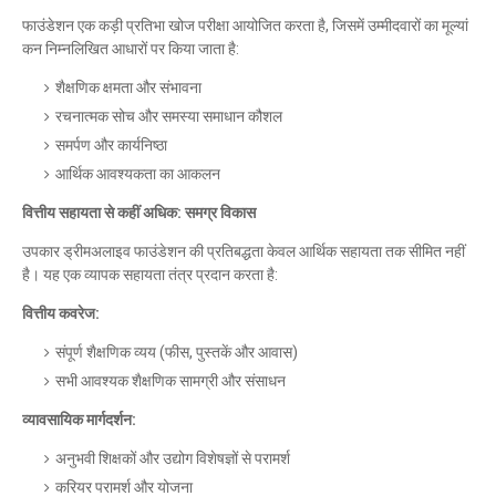
फाउंडेशन
एक
कड़ी
प्रतिभा
खोज
परीक्षा
आयोजित
करता
है
,
जिसमें
उम्मीदवारों
का
मूल्यां
कन
निम्नलिखित
आधारों
पर
किया
जाता
है
:
शैक्षणिक
क्षमता
और
संभावना
रचनात्मक
सोच
और
समस्या
समाधान
कौशल
समर्पण
और
कार्यनिष्ठा
आर्थिक
आवश्यकता
का
आकलन
वित्तीय
सहायता
से
कहीं
अधिक
:
समग्र
विकास
उपकार
ड्रीमअलाइव
फाउंडेशन
की
प्रतिबद्धता
केवल
आर्थिक
सहायता
तक
सीमित
नहीं
है।
यह
एक
व्यापक
सहायता
तंत्र
प्रदान
करता
है
:
वित्तीय
कवरेज
:
संपूर्ण
शैक्षणिक
व्यय
(
फीस
,
पुस्तकें
और
आवास
)
सभी
आवश्यक
शैक्षणिक
सामग्री
और
संसाधन
व्यावसायिक
मार्गदर्शन
:
अनुभवी
शिक्षकों
और
उद्योग
विशेषज्ञों
से
परामर्श
करियर
परामर्श
और
योजना