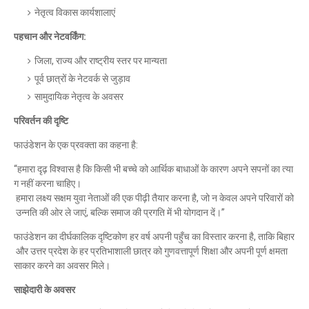
नेतृत्व
विकास
कार्यशालाएं
पहचान
और
नेटवर्किंग
:
जिला
,
राज्य
और
राष्ट्रीय
स्तर
पर
मान्यता
पूर्व
छात्रों
के
नेटवर्क
से
जुड़ाव
सामुदायिक
नेतृत्व
के
अवसर
परिवर्तन
की
दृष्टि
फाउंडेशन
के
एक
प्रवक्ता
का
कहना
है
:
“
हमारा
दृढ़
विश्वास
है
कि
किसी
भी
बच्चे
को
आर्थिक
बाधाओं
के
कारण
अपने
सपनों
का
त्या
ग
नहीं
करना
चाहिए।
हमारा
लक्ष्य
सक्षम
युवा
नेताओं
की
एक
पीढ़ी
तैयार
करना
है
,
जो
न
केवल
अपने
परिवारों
को
उन्नति
की
ओर
ले
जाएं
,
बल्कि
समाज
की
प्रगति
में
भी
योगदान
दें।
”
फाउंडेशन
का
दीर्घकालिक
दृष्टिकोण
हर
वर्ष
अपनी
पहुँच
का
विस्तार
करना
है
,
ताकि
बिहार
और
उत्तर
प्रदेश
के
हर
प्रतिभाशाली
छात्र
को
गुणवत्तापूर्ण
शिक्षा
और
अपनी
पूर्ण
क्षमता
साकार
करने
का
अवसर
मिले।
साझेदारी
के
अवसर