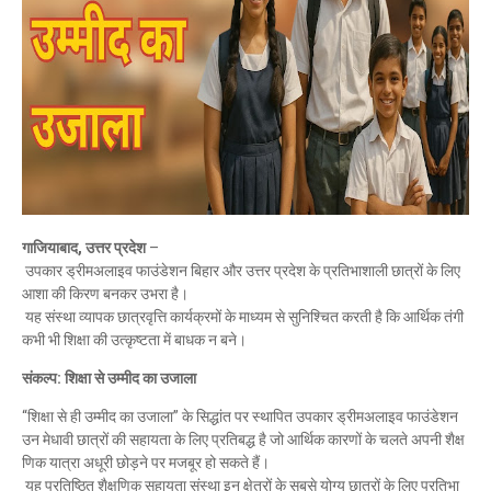
गाजियाबाद
,
उत्तर
प्रदेश
–
उपकार
ड्रीमअलाइव
फाउंडेशन
बिहार
और
उत्तर
प्रदेश
के
प्रतिभाशाली
छात्रों
के
लिए
आशा
की
किरण
बनकर
उभरा
है।
यह
संस्था
व्यापक
छात्रवृत्ति
कार्यक्रमों
के
माध्यम
से
सुनिश्चित
करती
है
कि
आर्थिक
तंगी
कभी
भी
शिक्षा
की
उत्कृष्टता
में
बाधक
न
बने।
संकल्प
:
शिक्षा
से
उम्मीद
का
उजाला
“
शिक्षा
से
ही
उम्मीद
का
उजाला
”
के
सिद्धांत
पर
स्थापित
उपकार
ड्रीमअलाइव
फाउंडेशन
उन
मेधावी
छात्रों
की
सहायता
के
लिए
प्रतिबद्ध
है
जो
आर्थिक
कारणों
के
चलते
अपनी
शैक्ष
णिक
यात्रा
अधूरी
छोड़ने
पर
मजबूर
हो
सकते
हैं।
यह
प्रतिष्ठित
शैक्षणिक
सहायता
संस्था
इन
क्षेत्रों
के
सबसे
योग्य
छात्रों
के
लिए
प्रतिभा